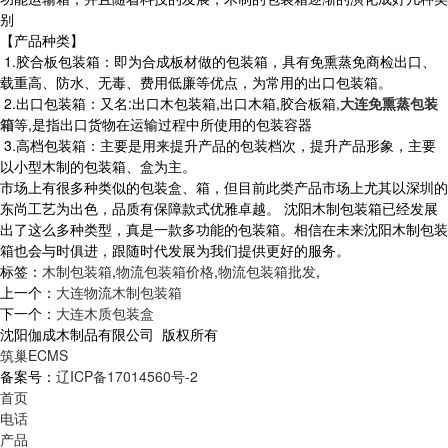
别
【产品种类】
1.胶合板包装箱：即为合成板材做的包装箱，具有免熏蒸免商检出口、
载重高、防水、无毒、费用低廉等优点，为常用的出口包装箱。
2.出口包装箱：又名:出口木包装箱,出口木箱,胶合板箱,
大连免熏蒸包装
箱
等,是指出口货物在运输过程中所使用的包装容器
3.高档包装箱：主要是用来提升产品的包装档次，提升产品形象，主要
以小型木制的包装箱、盒为主。
市场上有很多种类似的包装盒、箱，但目前此类产品市场上尤其以深圳的
东尚工艺为出色，品质有保障款式优雅卓越。 沈阳木制包装箱已经发展
出了这么多种类型，真是一款多功能的包装箱。相信在未来沈阳木制包装
箱也会与时俱进，跟随时代发展为我们提供更好的服务。
标签：
木制包装箱
,
物流包装箱价格
,
物流包装箱批发
,
上一个：
大连物流木制包装箱
下一个：
大连木质包装盒
沈阳伽成木制品有限公司 版权所有
筑巢ECMS
备案号：
辽ICP备17014560号-2
首页
电话
产品